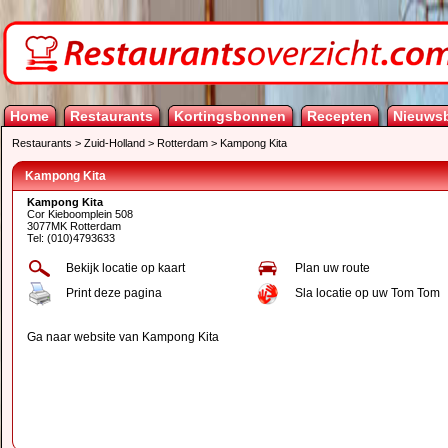
Home
Restaurants
Kortingsbonnen
Recepten
Nieuwsb
Restaurants
>
Zuid-Holland
>
Rotterdam
>
Kampong Kita
Kampong Kita
Kampong Kita
Cor Kieboomplein 508
3077MK Rotterdam
Tel: (010)4793633
Bekijk locatie op kaart
Plan uw route
Print deze pagina
Sla locatie op uw Tom Tom
Ga naar website van Kampong Kita