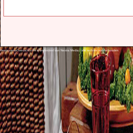
RestaurantsOverzicht.com is onderdeel van Nextra Media - alle rechten voorbehouden