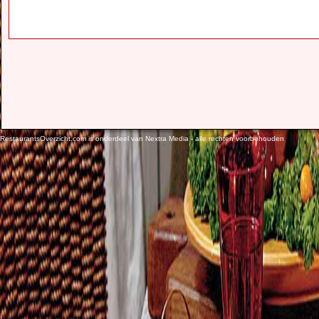
RestaurantsOverzicht.com is onderdeel van Nextra Media - alle rechten voorbehouden