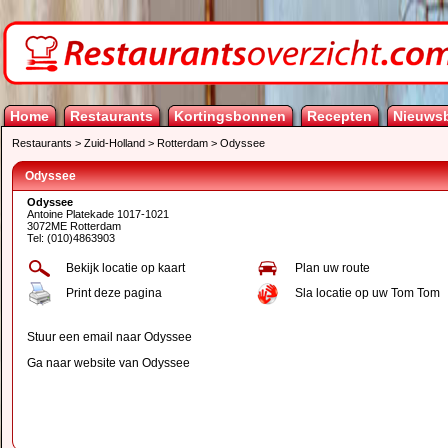
Home
Restaurants
Kortingsbonnen
Recepten
Nieuwsb
Restaurants
>
Zuid-Holland
>
Rotterdam
>
Odyssee
Odyssee
Odyssee
Antoine Platekade 1017-1021
3072ME Rotterdam
Tel: (010)4863903
Bekijk locatie op kaart
Plan uw route
Print deze pagina
Sla locatie op uw Tom Tom
Stuur een email naar Odyssee
Ga naar website van Odyssee