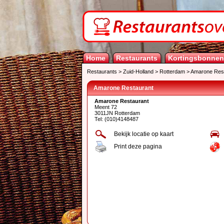
Home
Restaurants
Kortingsbonnen
Restaurants
>
Zuid-Holland
>
Rotterdam
>
Amarone Res
Amarone Restaurant
Amarone Restaurant
Meent 72
3011JN Rotterdam
Tel: (010)4148487
Bekijk locatie op kaart
Print deze pagina