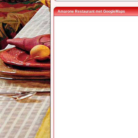
Amarone Restaurant met GoogleMaps