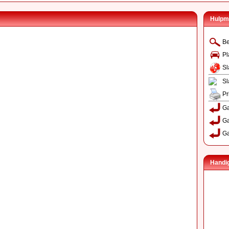
Hulpm
Be
Pl
Sl
Sl
Pr
Ga
Ga
Ga
Handig