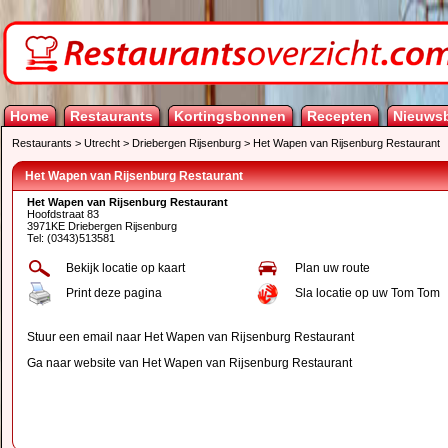
Home
Restaurants
Kortingsbonnen
Recepten
Nieuwsb
Restaurants
>
Utrecht
>
Driebergen Rijsenburg
>
Het Wapen van Rijsenburg Restaurant
Het Wapen van Rijsenburg Restaurant
Het Wapen van Rijsenburg Restaurant
Hoofdstraat 83
3971KE Driebergen Rijsenburg
Tel: (0343)513581
Bekijk locatie op kaart
Plan uw route
Print deze pagina
Sla locatie op uw Tom Tom
Stuur een email naar Het Wapen van Rijsenburg Restaurant
Ga naar website van Het Wapen van Rijsenburg Restaurant