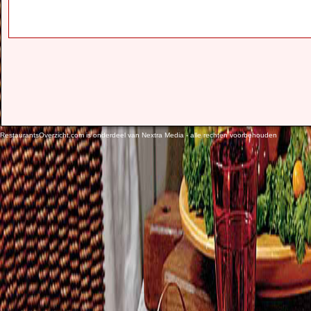
RestaurantsOverzicht.com is onderdeel van Nextra Media - alle rechten voorbehouden