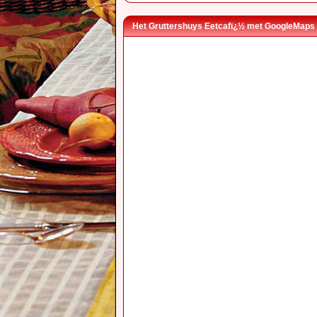
Het Gruttershuys Eetcafï¿½ met GoogleMaps