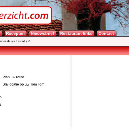
Recepten
Nieuwsbrief
Restaurant links
Contact
uttershuys Eetcafï¿½
Plan uw route
Sla locatie op uw Tom Tom
¿½
½