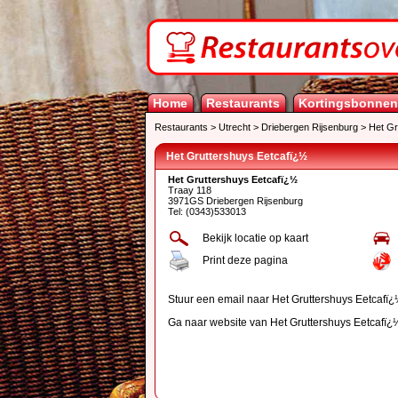
Home
Restaurants
Kortingsbonnen
Restaurants
>
Utrecht
>
Driebergen Rijsenburg
>
Het Gr
Het Gruttershuys Eetcafï¿½
Het Gruttershuys Eetcafï¿½
Traay 118
3971GS Driebergen Rijsenburg
Tel: (0343)533013
Bekijk locatie op kaart
Print deze pagina
Stuur een email naar Het Gruttershuys Eetcafï
Ga naar website van Het Gruttershuys Eetcafï¿