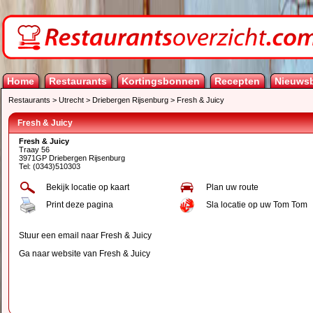
Home
Restaurants
Kortingsbonnen
Recepten
Nieuwsb
Restaurants
>
Utrecht
>
Driebergen Rijsenburg
>
Fresh & Juicy
Fresh & Juicy
Fresh & Juicy
Traay 56
3971GP Driebergen Rijsenburg
Tel: (0343)510303
Bekijk locatie op kaart
Plan uw route
Print deze pagina
Sla locatie op uw Tom Tom
Stuur een email naar Fresh & Juicy
Ga naar website van Fresh & Juicy