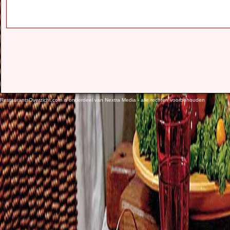
RestaurantsOverzicht.com is onderdeel van Nextra Media - alle rechten voorbehouden