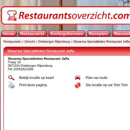
Home
Restaurants
Kortingsbonnen
Recepten
Nieuwsb
Restaurants
>
Utrecht
>
Driebergen Rijsenburg
>
Shoarma Specialiteiten Restaurant Jaffa
Shoarma Specialiteiten Restaurant Jaffa
Shoarma Specialiteiten Restaurant Jaffa
Traay 18
3971GN Driebergen Rijsenburg
Tel: (0343)521094
Bekijk locatie op kaart
Plan uw route
Print deze pagina
Sla locatie op uw Tom Tom