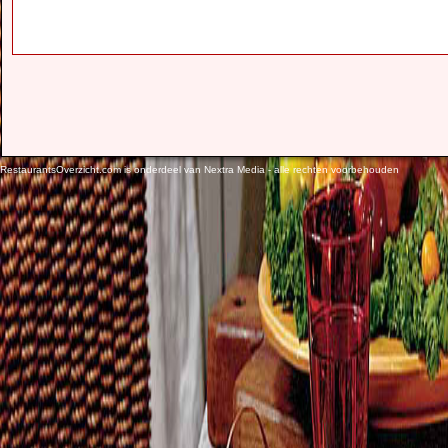
RestaurantsOverzicht.com is onderdeel van Nextra Media - alle rechten voorbehouden