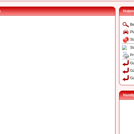
s
Hulpm
Be
Pl
Sl
Sl
Pr
Ga
Ga
Ga
Handig