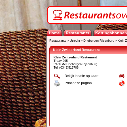
Home
Restaurants
Kortingsbonnen
Restaurants
>
Utrecht
>
Driebergen Rijsenburg
>
Klein 
Klein Zwitserland Restaurant
Klein Zwitserland Restaurant
Traay 295
3971GM Driebergen Rijsenburg
Tel: (0343)513708
Bekijk locatie op kaart
Print deze pagina