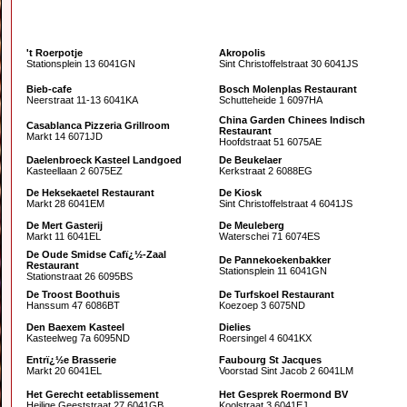
't Roerpotje
Akropolis
Stationsplein 13 6041GN
Sint Christoffelstraat 30 6041JS
Bieb-cafe
Bosch Molenplas Restaurant
Neerstraat 11-13 6041KA
Schutteheide 1 6097HA
China Garden Chinees Indisch
Casablanca Pizzeria Grillroom
Restaurant
Markt 14 6071JD
Hoofdstraat 51 6075AE
Daelenbroeck Kasteel Landgoed
De Beukelaer
Kasteellaan 2 6075EZ
Kerkstraat 2 6088EG
De Heksekaetel Restaurant
De Kiosk
Markt 28 6041EM
Sint Christoffelstraat 4 6041JS
De Mert Gasterij
De Meuleberg
Markt 11 6041EL
Waterschei 71 6074ES
De Oude Smidse Cafï¿½-Zaal
De Pannekoekenbakker
Restaurant
Stationsplein 11 6041GN
Stationstraat 26 6095BS
De Troost Boothuis
De Turfskoel Restaurant
Hanssum 47 6086BT
Koezoep 3 6075ND
Den Baexem Kasteel
Dielies
Kasteelweg 7a 6095ND
Roersingel 4 6041KX
Entrï¿½e Brasserie
Faubourg St Jacques
Markt 20 6041EL
Voorstad Sint Jacob 2 6041LM
Het Gerecht eetablissement
Het Gesprek Roermond BV
Heilige Geeststraat 27 6041GB
Koolstraat 3 6041EJ