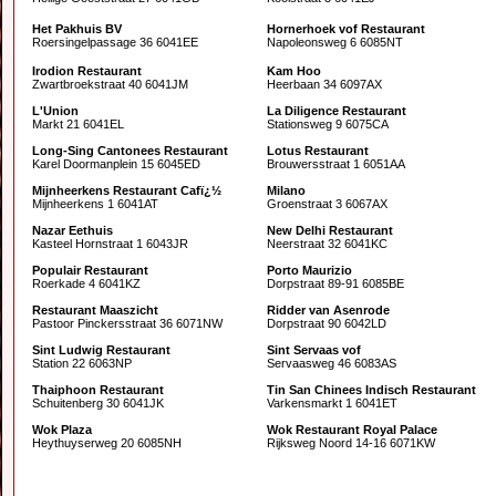
Het Pakhuis BV
Hornerhoek vof Restaurant
Roersingelpassage 36 6041EE
Napoleonsweg 6 6085NT
Irodion Restaurant
Kam Hoo
Zwartbroekstraat 40 6041JM
Heerbaan 34 6097AX
L'Union
La Diligence Restaurant
Markt 21 6041EL
Stationsweg 9 6075CA
Long-Sing Cantonees Restaurant
Lotus Restaurant
Karel Doormanplein 15 6045ED
Brouwersstraat 1 6051AA
Mijnheerkens Restaurant Cafï¿½
Milano
Mijnheerkens 1 6041AT
Groenstraat 3 6067AX
Nazar Eethuis
New Delhi Restaurant
Kasteel Hornstraat 1 6043JR
Neerstraat 32 6041KC
Populair Restaurant
Porto Maurizio
Roerkade 4 6041KZ
Dorpstraat 89-91 6085BE
Restaurant Maaszicht
Ridder van Asenrode
Pastoor Pinckersstraat 36 6071NW
Dorpstraat 90 6042LD
Sint Ludwig Restaurant
Sint Servaas vof
Station 22 6063NP
Servaasweg 46 6083AS
Thaiphoon Restaurant
Tin San Chinees Indisch Restaurant
Schuitenberg 30 6041JK
Varkensmarkt 1 6041ET
Wok Plaza
Wok Restaurant Royal Palace
Heythuyserweg 20 6085NH
Rijksweg Noord 14-16 6071KW